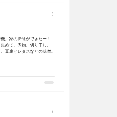
待機。家の掃除ができたー！
き集めて、煮物、切り干し、
ぎ。豆腐とレタスなどの味噌
食が一番好きだわー。