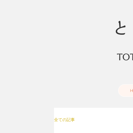
と
to
H
全ての記事