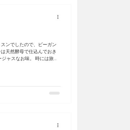
ッスンでしたので、ビーガン
ンは天然酵母で仕込んでおき
ージャスなお味。 時には旅す
ん。 次回8月28日ビーガンカ
予定です。募集もしておりま