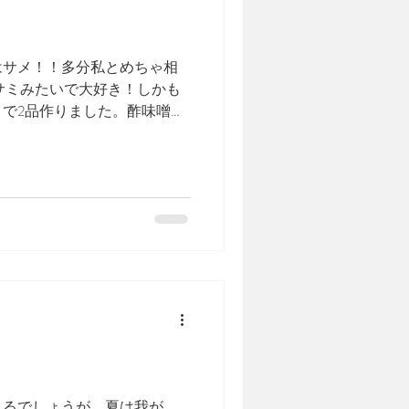
はサメ！！多分私とめちゃ相
サミみたいで大好き！しかも
で2品作りました。酢味噌で
。➕生姜冷奴と味噌汁大根、揚
少し手抜きの時は青みが無く
取りに行くのを省略してしま
れるでしょうが、夏は我が