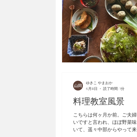
ゆきこ やまおか
6月8日
読了時間: 1分
料理教室風景
こちらは何ヶ月か前。ご夫婦
いですと言われ、ほぼ野菜味
いて、遥々中部からやって来
りに見習わないとと思わされ