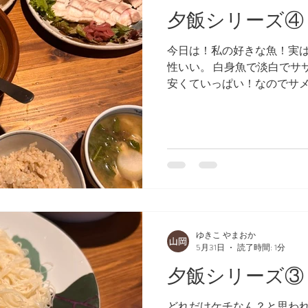
夕飯シリーズ④
今日は！私の好きな魚！実
性いい。 白身魚で淡白でサ
安くていっぱい！なのでサメ
食べるサメと照り焼きサメ
げ、ワカメ、じゃがいも。
なる我が家です。ネギなど
う。
ゆきこ やまおか
5月31日
読了時間: 1分
夕飯シリーズ③
どれだけケチなん？と思わ