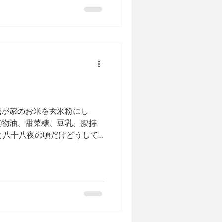
我が家のお米を玄米粉にし
植物油、甜菜糖、豆乳。腹持
と八十八夜の頃だけどうして
。上手い。クッキーは一個で