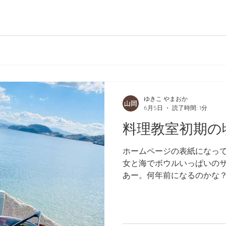
ゆきこ やまおか
6月5日
読了時間: 1分
料理教室初期の
ホームページの表紙になっ
女と海でボウルいっぱいの
あー。何年前になるのかな