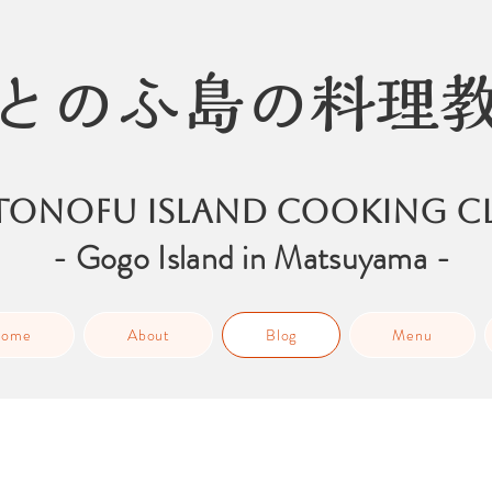
とのふ島の料理
tonofu ISLAND COOKING CL
- Gogo Island in Matsuyama -
ome
About
Blog
Menu