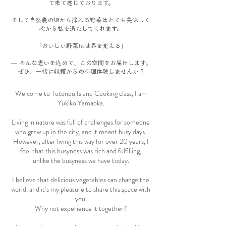
て来て感じております。
そして自然農の畑から採れる野菜はとても美味しく
心から私を満たしてくれます。
「おいしい野菜は世界を変える」
— そんな想いを込めて、この空間をお届けします。
ぜひ、一緒に収穫からの料理体験しませんか？
Welcome to Totonou Island Cooking class, I am
Yukiko Yamaoka.
Living in nature was full of challenges for someone
who grew up in the city, and it meant busy days.
However, after living this way for over 20 years, I
feel that this busyness was rich and fulfilling,
unlike the busyness we have today.
I believe that delicious vegetables can change the
world, and it’s my pleasure to share this space with
you.
Why not experience it together?