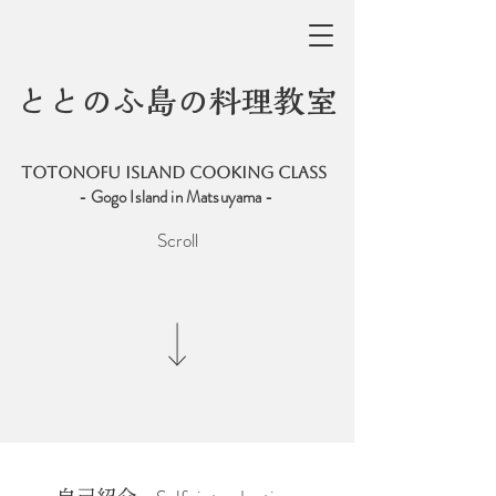
ととのふ島の料理教室
totonofu ISLAND COOKING CLASS
- Gogo Island in Matsuyama -
Scroll