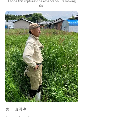
I hope this captures the essence you’re looking
for!
夫 山岡亨