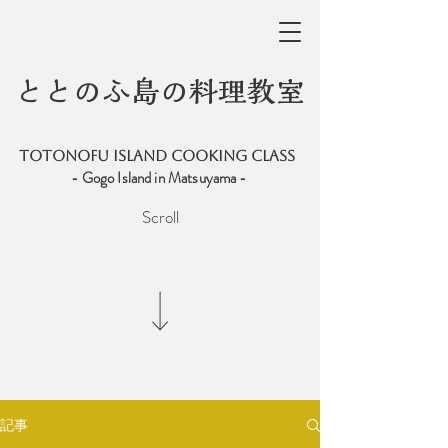
ととのふ島の料理教室
totonofu ISLAND COOKING CLASS
- Gogo Island in Matsuyama -
Scroll
記事