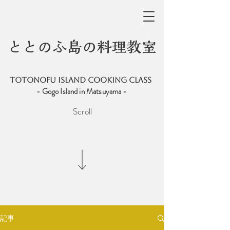
ととのふ島の料理教室
totonofu ISLAND COOKING CLASS
- Gogo Island in Matsuyama -
Scroll
記事