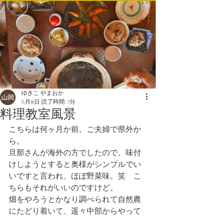
ゆきこ やまおか
6月8日
読了時間: 1分
料理教室風景
こちらは何ヶ月か前。ご夫婦で県外か
ら。
旦那さんが海外の方でしたので、味付
けしようとすると奥様がシンプルでい
いですと言われ、ほぼ野菜味。笑　こ
ちらもそれがいいのですけど。
畑をやろうとかなり調べられて自然農
にたどり着いて、遥々中部からやって