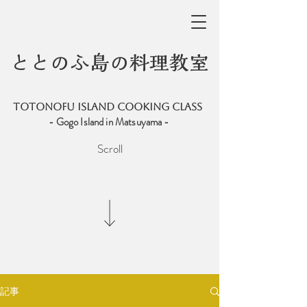
ととのふ島の料理教室
totonofu ISLAND COOKING CLASS
- Gogo Island in Matsuyama -
Scroll
記事