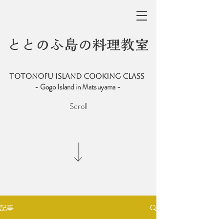
ととのふ島の料理教室
totonofu ISLAND COOKING CLASS
- Gogo Island in Matsuyama -
Scroll
記事